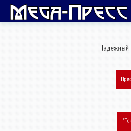
Надежный 
Прес
"То