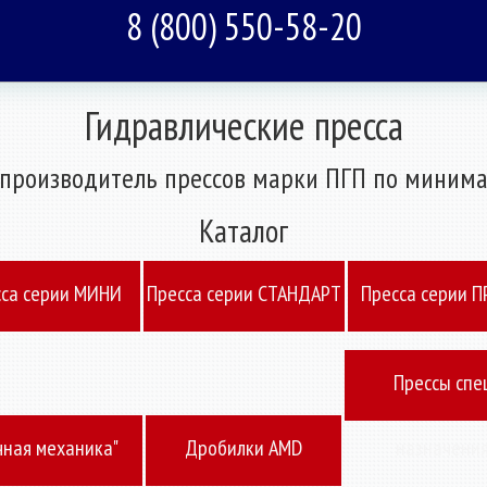
8 (800) 550-58-20
Гидравлические пресса
производитель прессов марки ПГП по минима
Каталог
cа серии МИНИ
Пресcа серии СТАНДАРТ
Пресcа серии 
Прессы спе
чная механика"
Дробилки AMD
назначени