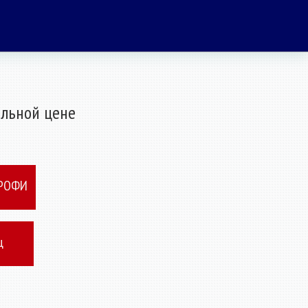
льной цене
ПРОФИ
ц
я