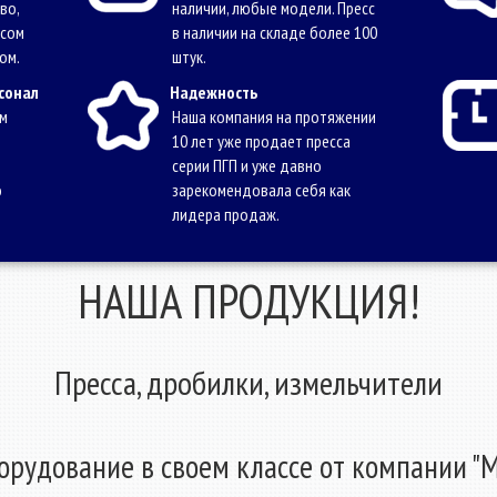
во,
наличии, любые модели. Пресс
осом
в наличии на складе более 100
ом.
штук.
сонал
Надежность
ам
Наша компания на протяжении
10 лет уже продает пресса
серии ПГП и уже давно
о
зарекомендовала себя как
лидера продаж.
НАША ПРОДУКЦИЯ!
Пресса, дробилки, измельчители
рудование в своем классе от компании "М